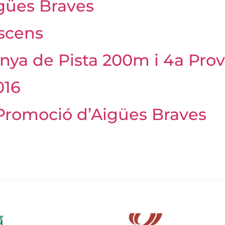
gües Braves
scens
nya de Pista 200m i 4a Pro
016
Promoció d’Aigües Braves