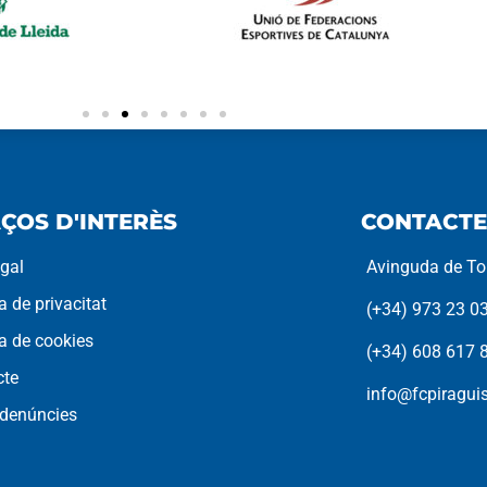
ÇOS D'INTERÈS
CONTACTE
egal
Avinguda de Tor
ca de privacitat
(+34) 973 23 0
ca de cookies
(+34) 608 617 
cte
info@fcpiragu
 denúncies