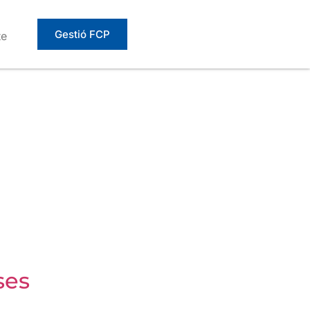
Gestió FCP
te
ses