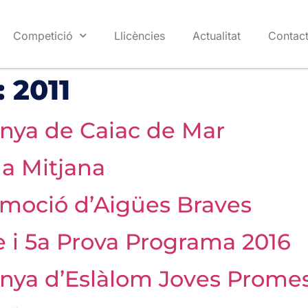
Competició
Llicències
Actualitat
Contac
:
2011
nya de Caiac de Mar
la Mitjana
omoció d’Aigües Braves
e i 5a Prova Programa 2016
nya d’Eslàlom Joves Prome