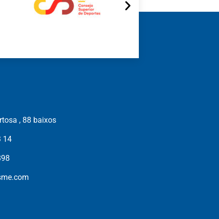
tosa , 88 baixos
3 14
898
isme.com