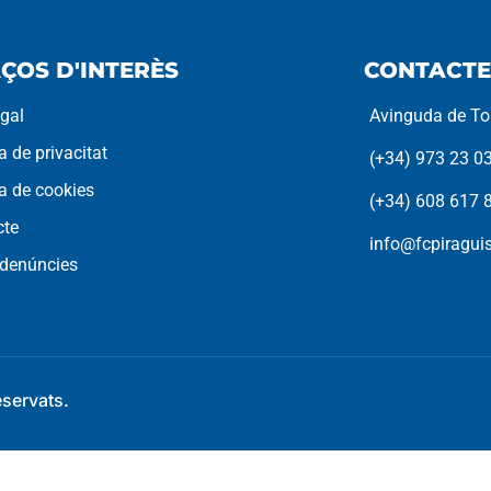
ÇOS D'INTERÈS
CONTACTE
egal
Avinguda de Tor
ca de privacitat
(+34) 973 23 0
ca de cookies
(+34) 608 617 
cte
info@fcpiragu
 denúncies
eservats.