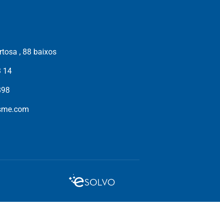
tosa , 88 baixos
3 14
898
isme.com