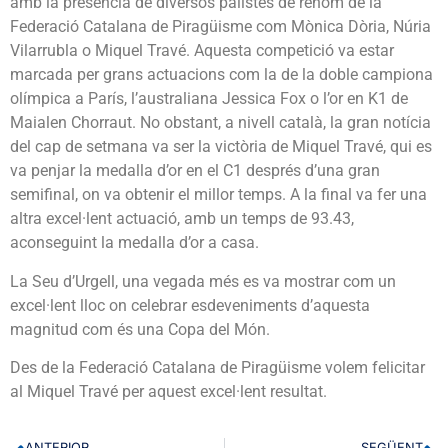
amb la presència de diversos palistes de renom de la
Federació Catalana de Piragüisme com Mònica Dòria, Núria
Vilarrubla o Miquel Travé. Aquesta competició va estar
marcada per grans actuacions com la de la doble campiona
olímpica a París, l’australiana Jessica Fox o l’or en K1 de
Maialen Chorraut. No obstant, a nivell català, la gran notícia
del cap de setmana va ser la victòria de Miquel Travé, qui es
va penjar la medalla d’or en el C1 després d’una gran
semifinal, on va obtenir el millor temps. A la final va fer una
altra excel·lent actuació, amb un temps de 93.43,
aconseguint la medalla d’or a casa.
La Seu d’Urgell, una vegada més es va mostrar com un
excel·lent lloc on celebrar esdeveniments d’aquesta
magnitud com és una Copa del Món.
Des de la Federació Catalana de Piragüisme volem felicitar
al Miquel Travé per aquest excel·lent resultat.
ANTERIOR
SEGÜENT