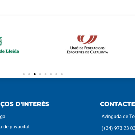
ÇOS D'INTERÈS
CONTACTE
egal
Avinguda de Tor
ca de privacitat
(+34) 973 23 0