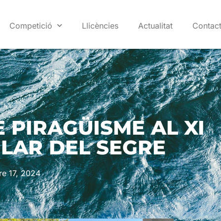
Competició
Llicències
Actualitat
Contac
 PIRAGÜISME AL XI
LAR DEL SEGRE
re 17, 2024