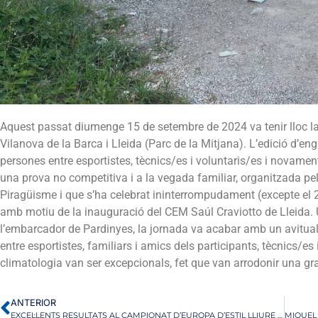
Aquest passat diumenge 15 de setembre de 2024 va tenir lloc la
Vilanova de la Barca i Lleida (Parc de la Mitjana). L’edició d’
persones entre esportistes, tècnics/es i voluntaris/es i novamen
una prova no competitiva i a la vegada familiar, organitzada pel
Piragüisme i que s’ha celebrat ininterrompudament (excepte el
amb motiu de la inauguració del CEM Saúl Craviotto de Lleida. Un
l’embarcador de Pardinyes, la jornada va acabar amb un avitual
entre esportistes, familiars i amics dels participants, tècnics/es i
climatologia van ser excepcionals, fet que van arrodonir una g
ANTERIOR
EXCEL·LENTS RESULTATS AL CAMPIONAT D’EUROPA D’ESTIL LLIURE DE GRAZ