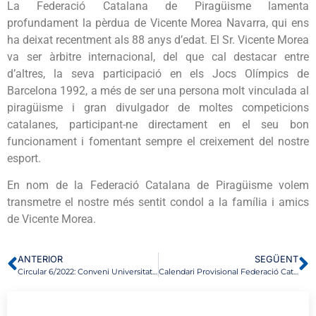
La Federació Catalana de Piragüisme lamenta
profundament la pèrdua de Vicente Morea Navarra, qui ens
ha deixat recentment als 88 anys d’edat. El Sr. Vicente Morea
va ser àrbitre internacional, del que cal destacar entre
d’altres, la seva participació en els Jocs Olímpics de
Barcelona 1992, a més de ser una persona molt vinculada al
piragüisme i gran divulgador de moltes competicions
catalanes, participant-ne directament en el seu bon
funcionament i fomentant sempre el creixement del nostre
esport.
En nom de la Federació Catalana de Piragüisme volem
transmetre el nostre més sentit condol a la família i amics
de Vicente Morea.
ANTERIOR
SEGÜENT
Circular 6/2022: Conveni Universitat Oberta de Catalunya
Calendari Provisional Federació Catalana de Piragüisme 2023