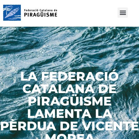
LA FEDERACIÓ
CATALANA DE
PIRAGÜISME
LAMENTA LA
PÈRDUA DE VICENTE
MOREA