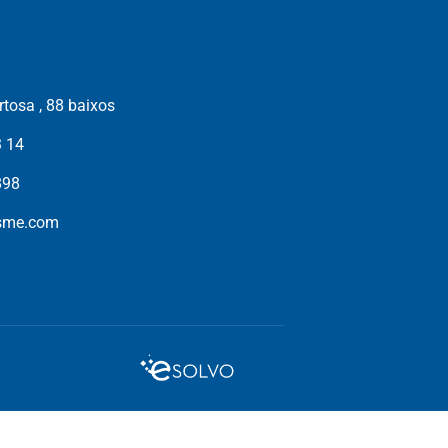
tosa , 88 baixos
3 14
898
isme.com