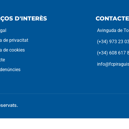
ÇOS D'INTERÈS
CONTACTE
egal
Avinguda de Tor
ca de privacitat
(+34) 973 23 0
ca de cookies
(+34) 608 617 
cte
info@fcpiragu
 denúncies
eservats.