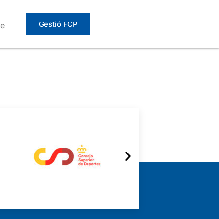
Gestió FCP
te