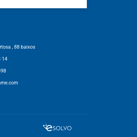
tosa , 88 baixos
3 14
898
isme.com