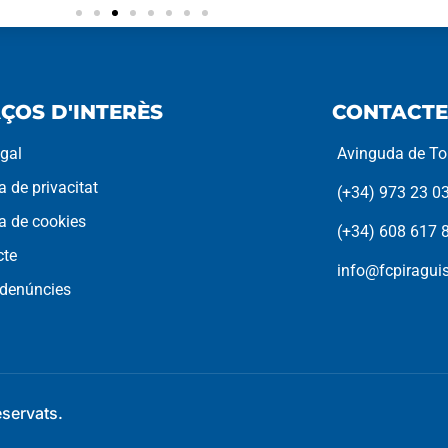
ÇOS D'INTERÈS
CONTACTE
egal
Avinguda de Tor
ca de privacitat
(+34) 973 23 0
ca de cookies
(+34) 608 617 
cte
info@fcpiragu
 denúncies
eservats.