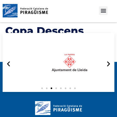
Copa Descens
Joves Promeses