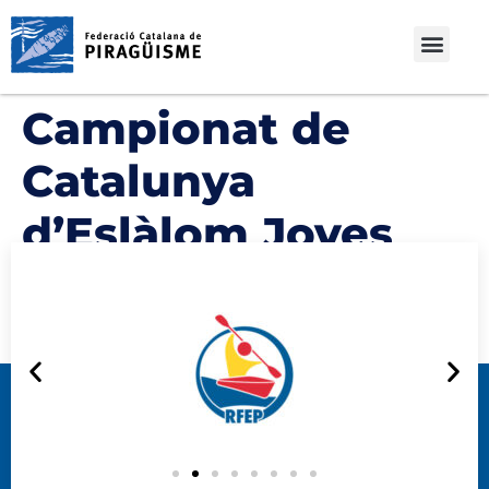
Campionat de
Catalunya
d’Eslàlom Joves
Promeses