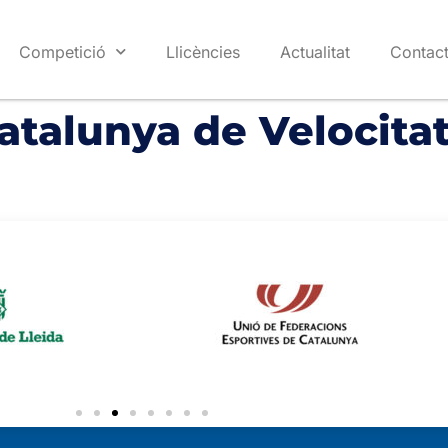
Competició
Llicències
Actualitat
Contac
talunya de Velocita