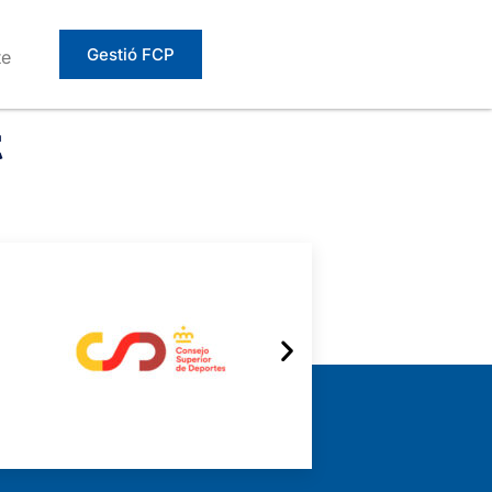
Gestió FCP
te
t