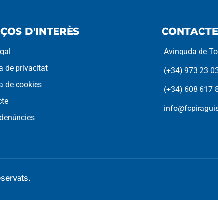
ÇOS D'INTERÈS
CONTACTE
egal
Avinguda de Tor
ca de privacitat
(+34) 973 23 0
ca de cookies
(+34) 608 617 
cte
info@fcpiragu
 denúncies
eservats.