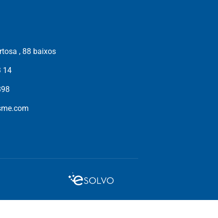
tosa , 88 baixos
3 14
898
isme.com