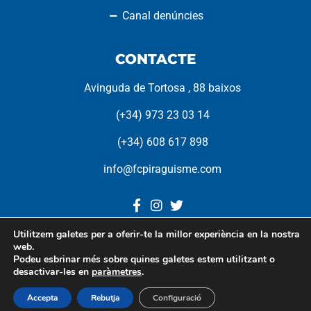
Canal denúncies
CONTACTE
Avinguda de Tortosa , 88 baixos
(+34) 973 23 03 14
(+34) 608 617 898
info@fcpiraguisme.com
Utilitzem galetes per a oferir-te la millor experiència en la nostra
web.
Federació Catalana de
Podeu esbrinar més sobre quines galetes estem utilitzant o
Piragüisme © 2022. Tots
desactivar-les en
paràmetres
.
els drets reservats.
Accepta
Rebutja
Configuració