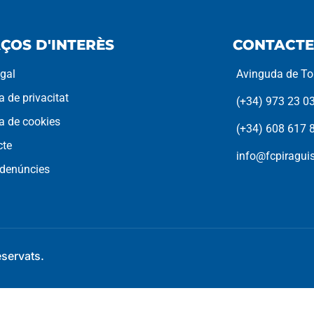
ÇOS D'INTERÈS
CONTACTE
egal
Avinguda de Tor
ca de privacitat
(+34) 973 23 0
ca de cookies
(+34) 608 617 
cte
info@fcpiragu
 denúncies
eservats.