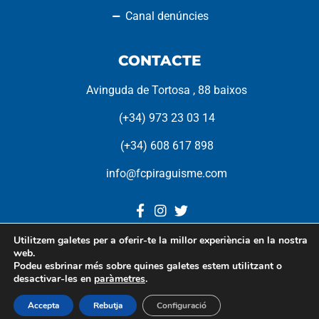
Canal denúncies
CONTACTE
Avinguda de Tortosa , 88 baixos
(+34) 973 23 03 14
(+34) 608 617 898
info@fcpiraguisme.com
Utilitzem galetes per a oferir-te la millor experiència en la nostra
web.
Federació Catalana de
Podeu esbrinar més sobre quines galetes estem utilitzant o
Piragüisme © 2022. Tots
desactivar-les en
paràmetres
.
els drets reservats.
Accepta
Rebutja
Configuració