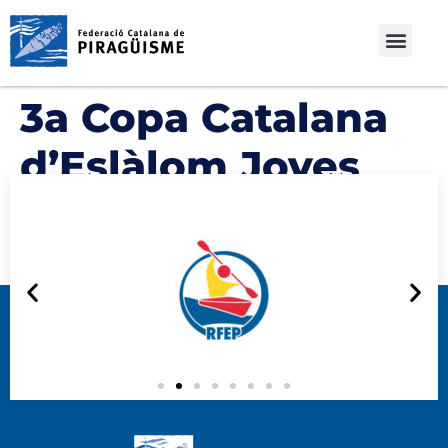
3a Copa Catalana
d’Eslàlom Joves
Promeses