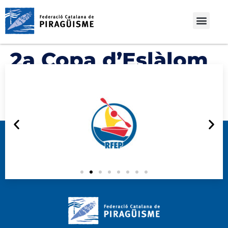
2a Copa d’Eslàlom
Joves Promeses