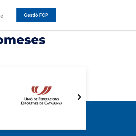
Gestió FCP
te
romeses