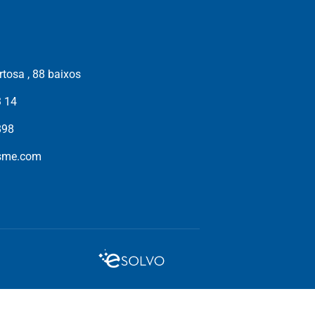
tosa , 88 baixos
3 14
898
isme.com