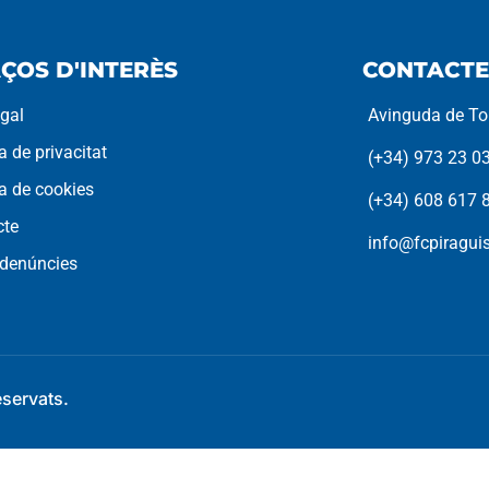
ÇOS D'INTERÈS
CONTACTE
egal
Avinguda de Tor
ca de privacitat
(+34) 973 23 0
ca de cookies
(+34) 608 617 
cte
info@fcpiragu
 denúncies
eservats.