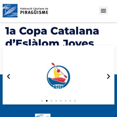
1a Copa Catalana
d’Eslàlom Joves
Promeses