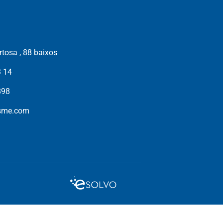
tosa , 88 baixos
3 14
898
isme.com