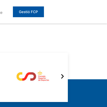
Gestió FCP
te