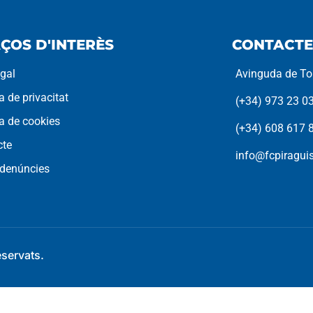
ÇOS D'INTERÈS
CONTACTE
egal
Avinguda de Tor
ca de privacitat
(+34) 973 23 0
ca de cookies
(+34) 608 617 
cte
info@fcpiragu
 denúncies
eservats.