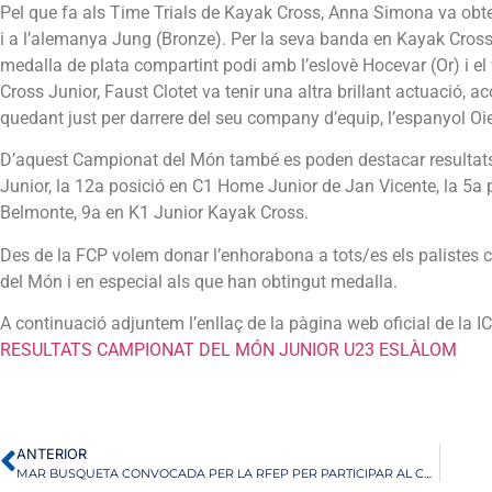
Pel que fa als Time Trials de Kayak Cross, Anna Simona va obten
i a l’alemanya Jung (Bronze). Per la seva banda en Kayak Cross J
medalla de plata compartint podi amb l’eslovè Hocevar (Or) i e
Cross Junior, Faust Clotet va tenir una altra brillant actuació, 
quedant just per darrere del seu company d’equip, l’espanyol Oie
D’aquest Campionat del Món també es poden destacar resultat
Junior, la 12a posició en C1 Home Junior de Jan Vicente, la 5
Belmonte, 9a en K1 Junior Kayak Cross.
Des de la FCP volem donar l’enhorabona a tots/es els palistes
del Món i en especial als que han obtingut medalla.
A continuació adjuntem l’enllaç de la pàgina web oficial de la IC
RESULTATS CAMPIONAT DEL MÓN JUNIOR U23 ESLÀLOM
ANTERIOR
MAR BUSQUETA CONVOCADA PER LA RFEP PER PARTICIPAR AL CAMPIONAT DEL MÓN DE DESCENS