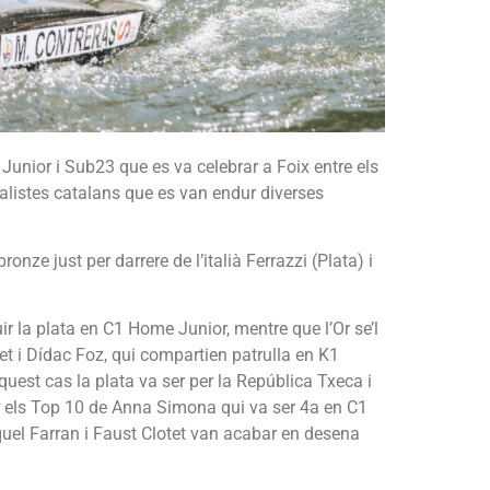
unior i Sub23 que es va celebrar a Foix entre els
alistes catalans que es van endur diverses
e just per darrere de l’italià Ferrazzi (Plata) i
ir la plata en C1 Home Junior, mentre que l’Or se’l
et i Dídac Foz, qui compartien patrulla en K1
uest cas la plata va ser per la República Txeca i
ser els Top 10 de Anna Simona qui va ser 4a en C1
quel Farran i Faust Clotet van acabar en desena