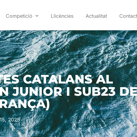
Competició
Llicències
Actualitat
Contac
STES CATALANS AL
 JUNIOR I SUB23 D
FRANÇA)
l 15, 2025