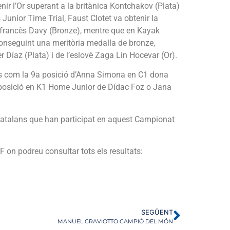
ir l’Or superant a la britànica Kontchakov (Plata)
unior Time Trial, Faust Clotet va obtenir la
l francès Davy (Bronze), mentre que en Kayak
aconseguint una meritòria medalla de bronze,
r Díaz (Plata) i de l’eslovè Zaga Lin Hocevar (Or).
s com la 9a posició d’Anna Simona en C1 dona
a posició en K1 Home Junior de Dídac Foz o Jana
 catalans que han participat en aquest Campionat
F on podreu consultar tots els resultats:
SEGÜENT
MANUEL CRAVIOTTO CAMPIÓ DEL MÓN