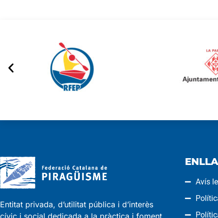
ENLLA
Avís l
Políti
Entitat privada, d’utilitat pública i d’interès
Políti
cívic i social dedicada a la pràctica i foment