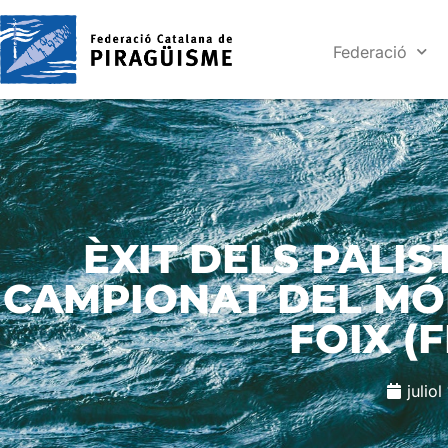
Federació
ÈXIT DELS PALI
CAMPIONAT DEL MÓN
FOIX (
julio