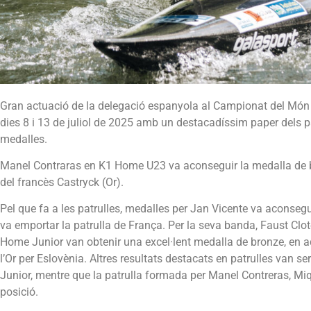
Gran actuació de la delegació espanyola al Campionat del Món J
dies 8 i 13 de juliol de 2025 amb un destacadíssim paper dels p
medalles.
Manel Contraras en K1 Home U23 va aconseguir la medalla de bronz
del francès Castryck (Or).
Pel que fa a les patrulles, medalles per Jan Vicente va aconsegu
va emportar la patrulla de França. Per la seva banda, Faust Clot
Home Junior van obtenir una excel·lent medalla de bronze, en aq
l’Or per Eslovènia. Altres resultats destacats en patrulles van 
Junior, mentre que la patrulla formada per Manel Contreras, Mi
posició.