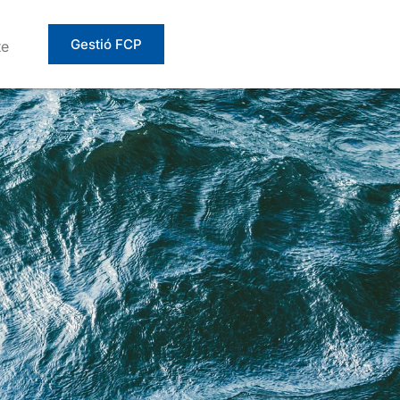
Gestió FCP
te
E