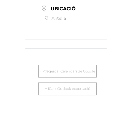
UBICACIÓ
Antella
+ Afegeix al Calendari de Google
+ iCal / Outlook exportació