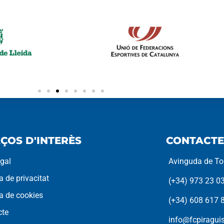
ÇOS D'INTERÈS
CONTACTE
egal
Avinguda de Tor
ca de privacitat
(+34) 973 23 0
ca de cookies
(+34) 608 617 
cte
info@fcpiragu