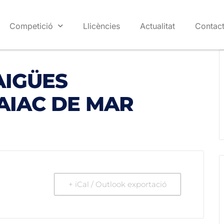
Competició
Llicències
Actualitat
Contac
AIGÜES
CAIAC DE MAR
+ iCal / Outlook exportació