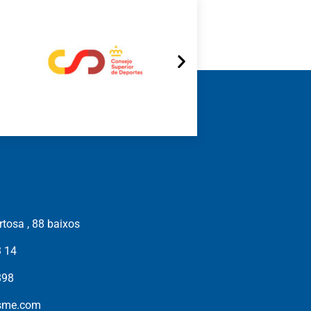
tosa , 88 baixos
3 14
898
isme.com