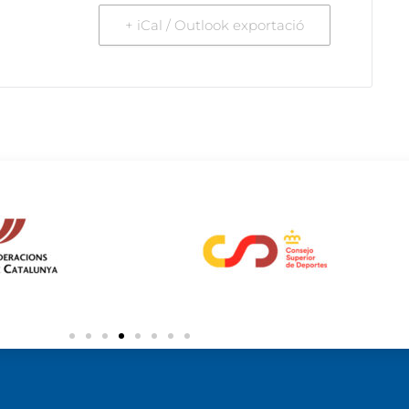
+ iCal / Outlook exportació