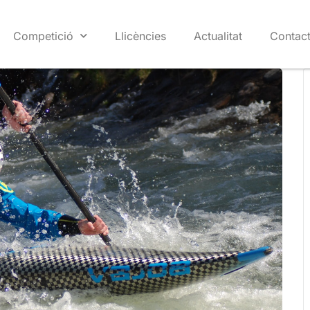
Competició
Llicències
Actualitat
Contac