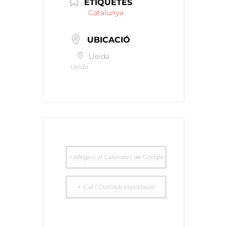
ETIQUETES
Catalunya
UBICACIÓ
Lleida
Lleida
+ Afegeix al Calendari de Google
+ iCal / Outlook exportació