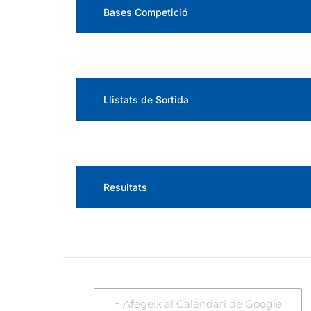
Bases Competició
Llistats de Sortida
Resultats
+ Afegeix al Calendari de Google