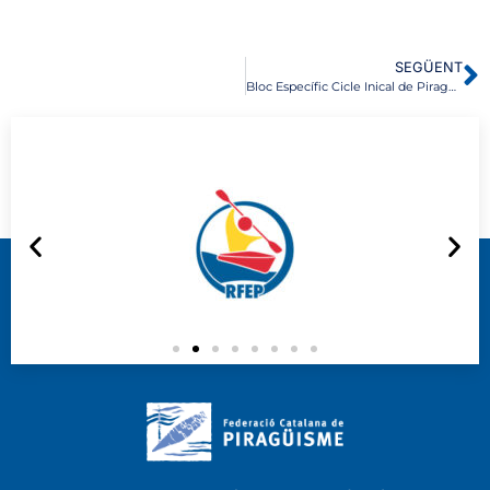
SEGÜENT
Bloc Específic Cicle Inical de Piragüisme