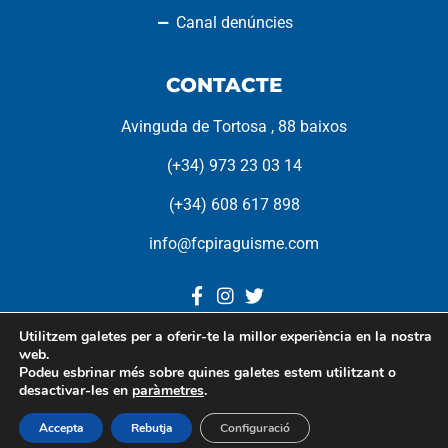
Canal denúncies
CONTACTE
Avinguda de Tortosa , 88 baixos
(+34) 973 23 03 14
(+34) 608 617 898
info@fcpiraguisme.com
Utilitzem galetes per a oferir-te la millor experiència en la nostra
web.
Federació Catalana de
Podeu esbrinar més sobre quines galetes estem utilitzant o
desactivar-les en
paràmetres
.
Piragüisme © 2022. Tots
els drets reservats.
Accepta
Rebutja
Configuració