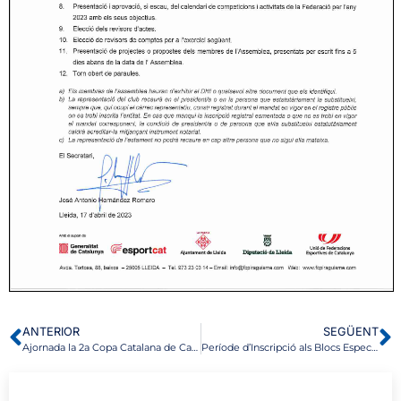
ANTERIOR
SEGÜENT
Ajornada la 2a Copa Catalana de Caiac de mar del 28 de maig de 2023
Període d’Inscripció als Blocs Específics del Cicle Inicial de Piragüisme