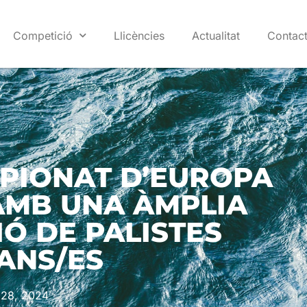
Competició
Llicències
Actualitat
Contac
PIONAT D’EUROPA
 AMB UNA ÀMPLIA
Ó DE PALISTES
ANS/ES
 28, 2024