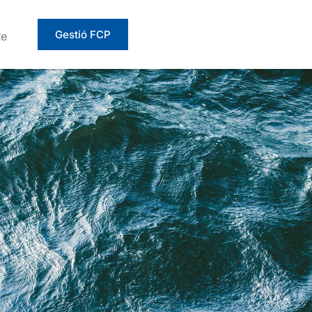
Gestió FCP
te